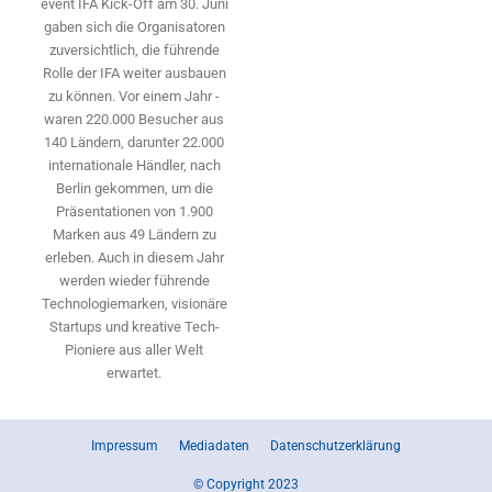
event IFA Kick-Off am 30. Juni
gaben sich die Organisatoren
zuversichtlich, die führende
Rolle der IFA weiter ausbauen
zu können. Vor einem Jahr ­
waren 220.000 Besucher aus
140 ­Ländern, ­darunter 22.000
internationale Händler, nach
Berlin gekommen, um die
Präsen­tationen von 1.900
Marken aus 49 Ländern zu
erleben. Auch in diesem Jahr
werden wieder führende
Technologiemarken, visionäre
Startups und ­kreative Tech-
Pioniere aus aller Welt
erwartet.
Impressum
Mediadaten
Datenschutzerklärung
© Copyright 2023